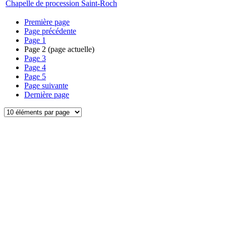
Chapelle de procession Saint-Roch
Première page
Page précédente
Page
1
Page
2
(page actuelle)
Page
3
Page
4
Page
5
Page suivante
Dernière page