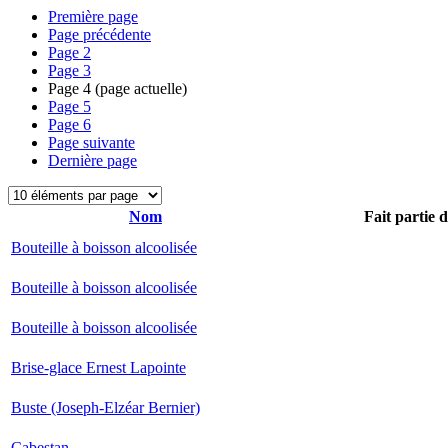
Première page
Page précédente
Page
2
Page
3
Page
4
(page actuelle)
Page
5
Page
6
Page suivante
Dernière page
Nom
Fait partie 
Bouteille à boisson alcoolisée
Bouteille à boisson alcoolisée
Bouteille à boisson alcoolisée
Brise-glace Ernest Lapointe
Buste (Joseph-Elzéar Bernier)
Cabestan