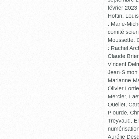
février 2023
Hottin, Loui
: Marie-Mic
comité scient
Moussette, C
: Rachel Arc
Claude Brie
Vincent Delm
Jean-Simon 
Marianne-Mar
Olivier Lort
Mercier, Lae
Ouellet, Car
Plourde, Chr
Treyvaud, El
numérisation
Aurélie Desg