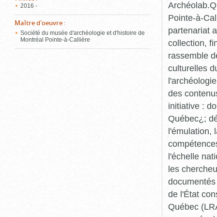
Archéolab.Qu
2016 -
Pointe-à-Call
Maître d'oeuvre
:
partenariat 
Société du musée d'archéologie et d'histoire de
Montréal Pointe-à-Callière
collection, 
rassemble de
culturelles d
l'archéologi
des contenus 
initiative :
Québec¿; dév
l'émulation,
compétences¿
l'échelle na
les chercheur
documentés p
de l'État co
Québec (LRAQ