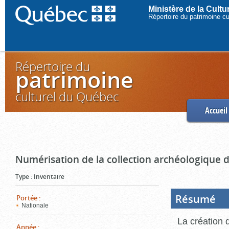
Ministère de la Cult
Répertoire du patrimoine c
Répertoire du
patrimoine
culturel du Québec
Accueil
Numérisation de la collection archéologique 
Type
:
Inventaire
Résumé
(Boi
Portée
:
ouve
Nationale
cliq
pou
La création 
ferm
Année
: