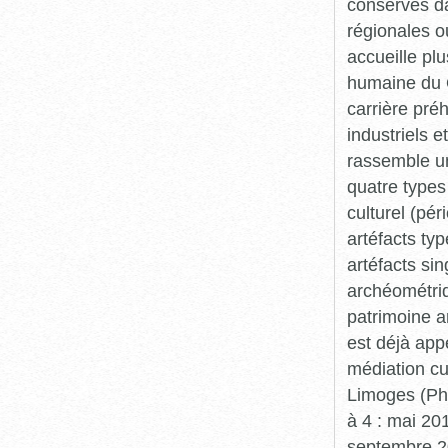
conservés da
régionales o
accueille plu
humaine du Q
carrière pré
industriels e
rassemble un
quatre types 
culturel (pér
artéfacts ty
artéfacts si
archéométriq
patrimoine a
est déjà app
médiation cu
Limoges (Pha
à 4 : mai 20
septembre 20