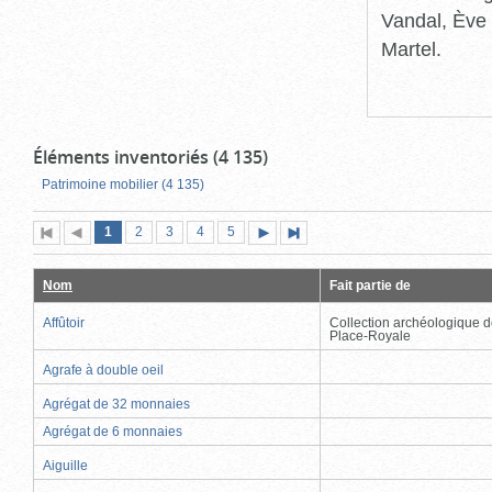
Vandal, Ève 
Martel.
Éléments inventoriés (4 135)
Patrimoine mobilier (4 135)
Page
(page
Page
Page
Page
Page
1
Première
2
Page
3
4
5
Page
Dernière
actuelle)
page
précédente
suivante
page
Nom
Fait partie de
Affûtoir
Collection archéologique d
Place-Royale
Agrafe à double oeil
Agrégat de 32 monnaies
Agrégat de 6 monnaies
Aiguille