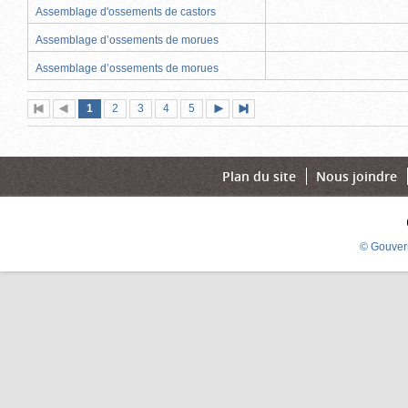
Assemblage d'ossements de castors
Assemblage d’ossements de morues
Assemblage d’ossements de morues
Page
(page
Page
Page
Page
Page
1
Première
2
Page
3
4
5
Page
Dernière
actuelle)
page
précédente
suivante
page
Plan du site
Nous joindre
© Gouver