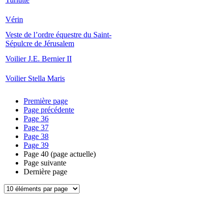
Vérin
Veste de l’ordre équestre du Saint-
Sépulcre de Jérusalem
Voilier J.E. Bernier II
Voilier Stella Maris
Première page
Page précédente
Page
36
Page
37
Page
38
Page
39
Page
40
(page actuelle)
Page suivante
Dernière page