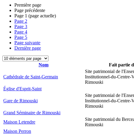
Première page
Page précédente
Page
1
(page actuelle)
Page
2
Page
3
Page
4
Page
5
Page suivante
Dernière page
Nom
Fait partie 
Site patrimonial de l'Ens
Cathédrale de Saint-Germain
Institutionnel-du-Centre-V
Rimouski
Église d'Esprit-Saint
Site patrimonial de l'Ens
Gare de Rimouski
Institutionnel-du-Centre-V
Rimouski
Grand Séminaire de Rimouski
Site patrimonial du Berce
Maison Letendre
Rimouski
Maison Perron