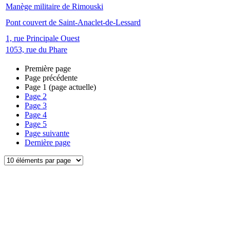
Manège militaire de Rimouski
Pont couvert de Saint-Anaclet-de-Lessard
1, rue Principale Ouest
1053, rue du Phare
Première page
Page précédente
Page
1
(page actuelle)
Page
2
Page
3
Page
4
Page
5
Page suivante
Dernière page