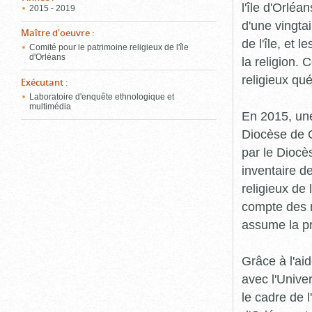
l'île d'Orléa
2015 - 2019
d'une vingta
Maître d'oeuvre
:
de l'île, et 
Comité pour le patrimoine religieux de l'île
d'Orléans
la religion.
religieux qu
Exécutant
:
Laboratoire d'enquête ethnologique et
multimédia
En 2015, une
Diocèse de Q
par le Diocès
inventaire d
religieux de 
compte des r
assume la p
Grâce à l'ai
avec l'Unive
le cadre de 