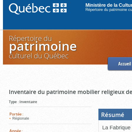
Ministère de la Cult
Répertoire du patrimoine c
Répertoire du
patrimoine
culturel du Québec
Accueil
Inventaire du patrimoine mobilier religieux de
Type
:
Inventaire
Résumé
(Boi
Portée
:
ouve
Régionale
cliq
pou
La Fabrique 
ferm
Année
: