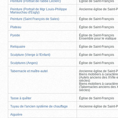
Peinture (Portrait de l'abbé Leclerc)
Église de Saint-François
Peinture (Portrait de Mgr Louis-Philippe
Ancienne église de Saint-P
Mariauchau d'Esgly)
Peinture (Saint François de Sales)
Église de Saint-François
Plateau
Église de Saint-François
Pyxide
Église de Saint-François
Ensemble pour le viatique
Reliquaire
Église de Saint-François
Sculpture (Vierge à l'Enfant)
Église de Saint-François
Sculptures (Anges)
Église de Saint-François
Tabernacle et maître-autel
Ancienne église de Saint-P
Biens mobiliers à caractère
(Autels anciens des XVIIe e
siècles)
Biens mobiliers à caractère
(Tabernacles anciens des X
siècles)
Tasse à quêter
Église de Saint-François
Tuyau de l'ancien système de chauffage
Ancienne église de Saint-P
Aiguière