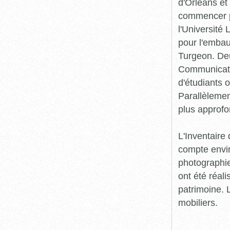
d'Orléans et
commencer pr
l'Université
pour l'embau
Turgeon. Deu
Communicatio
d'étudiants o
Parallèlement
plus approfo
L'Inventaire 
compte envir
photographie
ont été réali
patrimoine. L
mobiliers.