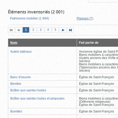
Éléments inventoriés (2 001)
Patrimoine mobilier (1 994)
Plaques (7)
Page
(page
Page
Page
Page
Page
1
Première
2
Page
3
4
5
Page
Dernière
actuelle)
page
précédente
suivante
page
Nom
Fait partie de
Autels latéraux
Ancienne église de Saint-P
Biens mobiliers à caractère
(Autels anciens des XVIIe e
siècles)
Biens mobiliers à caractère
(Tabernacles anciens des X
siècles)
Banc d'oeuvre
Église de Saint-François
Bénitier
Église de Saint-François
Boîtier aux saintes huiles
Église de Saint-François
Boîtier aux saintes huiles et ampoules
Biens mobiliers à caractère
(Orfèvrerie religieuse)
Église de Saint-François
Burettes
Église de Saint-François