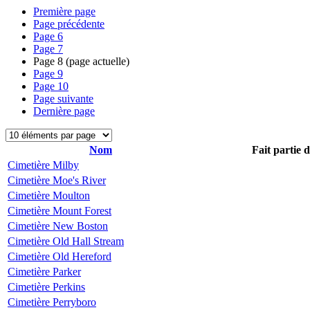
Première page
Page précédente
Page
6
Page
7
Page
8
(page actuelle)
Page
9
Page
10
Page suivante
Dernière page
Nom
Fait partie 
Cimetière Milby
Cimetière Moe's River
Cimetière Moulton
Cimetière Mount Forest
Cimetière New Boston
Cimetière Old Hall Stream
Cimetière Old Hereford
Cimetière Parker
Cimetière Perkins
Cimetière Perryboro