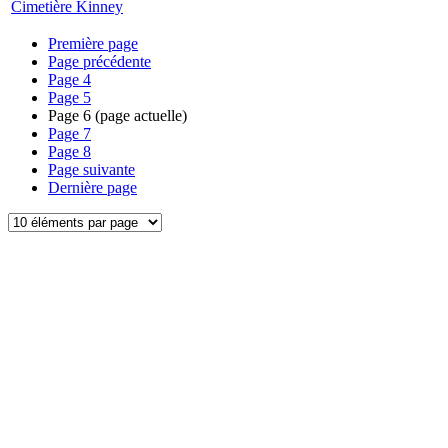
Cimetière Kinney
Première page
Page précédente
Page
4
Page
5
Page
6
(page actuelle)
Page
7
Page
8
Page suivante
Dernière page