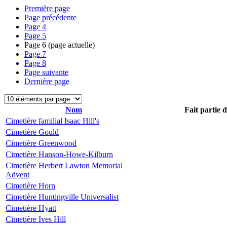
Première page
Page précédente
Page
4
Page
5
Page
6
(page actuelle)
Page
7
Page
8
Page suivante
Dernière page
Nom
Fait partie 
Cimetière familial Isaac Hill's
Cimetière Gould
Cimetière Greenwood
Cimetière Hanson-Howe-Kilburn
Cimetière Herbert Lawton Memorial
Advent
Cimetière Horn
Cimetière Huntingville Universalist
Cimetière Hyatt
Cimetière Ives Hill