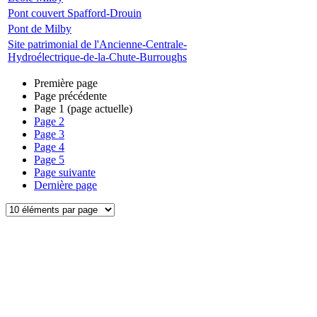
Pont couvert Spafford-Drouin
Pont de Milby
Site patrimonial de l'Ancienne-Centrale-
Hydroélectrique-de-la-Chute-Burroughs
Première page
Page précédente
Page
1
(page actuelle)
Page
2
Page
3
Page
4
Page
5
Page suivante
Dernière page