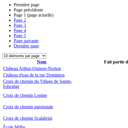
Première page
Page précédente
Page
1
(page actuelle)
Page
2
Page
3
Page
4
Page
5
Page suivante
Dernière page
Nom
Fait partie 
Château Arthur-Osmore-Norton
Château d'eau de la rue Dominion
Croix de chemin du Village de Sainte-
Edwidge
Croix de chemin Lemire
Croix de chemin paroissiale
Croix de chemin Scalabrini
École Milby