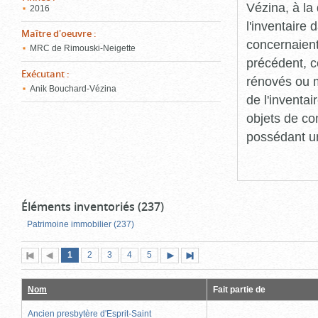
Vézina, à l
2016
l'inventaire
Maître d'oeuvre
:
concernaient
MRC de Rimouski-Neigette
précédent, c
Exécutant
:
rénovés ou m
Anik Bouchard-Vézina
de l'inventa
objets de co
possédant un
Éléments inventoriés (237)
Patrimoine immobilier (237)
Page
(page
Page
Page
Page
Page
1
Première
2
Page
3
4
5
Page
Dernière
actuelle)
page
précédente
suivante
page
Nom
Fait partie de
Ancien presbytère d'Esprit-Saint