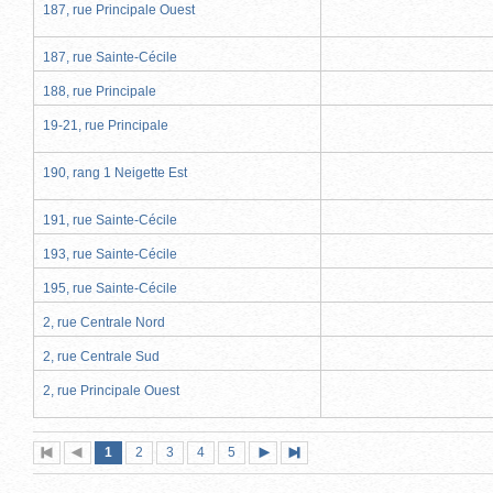
187, rue Principale Ouest
187, rue Sainte-Cécile
188, rue Principale
19-21, rue Principale
190, rang 1 Neigette Est
191, rue Sainte-Cécile
193, rue Sainte-Cécile
195, rue Sainte-Cécile
2, rue Centrale Nord
2, rue Centrale Sud
2, rue Principale Ouest
Page
(page
Page
Page
Page
Page
1
Première
2
Page
3
4
5
Page
Dernière
actuelle)
page
précédente
suivante
page