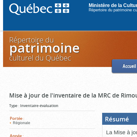
Ministère de la Cult
Répertoire du patrimoine c
Répertoire du
patrimoine
culturel du Québec
Accueil
Mise à jour de l'inventaire de la MRC de Rimo
Type
:
Inventaire-évaluation
Résumé
(Boi
Portée
:
ouve
Régionale
cliq
pou
La Mise à jo
ferm
Année
: