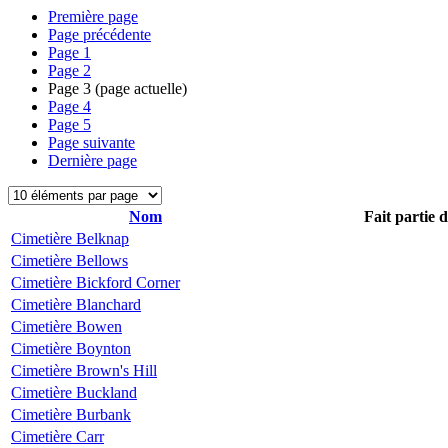
Première page
Page précédente
Page
1
Page
2
Page
3
(page actuelle)
Page
4
Page
5
Page suivante
Dernière page
Nom
Fait partie 
Cimetière Belknap
Cimetière Bellows
Cimetière Bickford Corner
Cimetière Blanchard
Cimetière Bowen
Cimetière Boynton
Cimetière Brown's Hill
Cimetière Buckland
Cimetière Burbank
Cimetière Carr