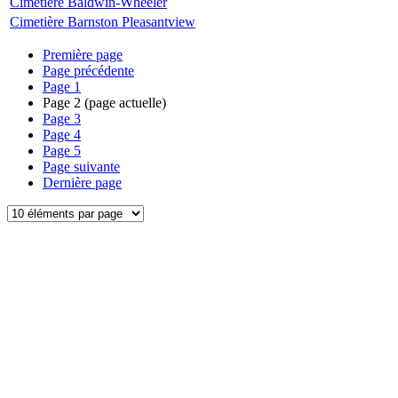
Cimetière Baldwin-Wheeler
Cimetière Barnston Pleasantview
Première page
Page précédente
Page
1
Page
2
(page actuelle)
Page
3
Page
4
Page
5
Page suivante
Dernière page