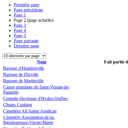
Première page
Page précédente
Page
1
Page
2
(page actuelle)
Page
3
Page
4
Page
5
Page suivante
Dernière page
Nom
Fait partie 
Barrage d'Huntingville
Barrage de Dixville
Barrage de Martinville
Caisse populaire de Saint-Venant-de-
Paquette
Centrale électrique d'Hydro-Québec
Chutes Cushing
Cimetière All Saints Anglican
Cimetière Assomption-de-la-
Bienheureuse-Vierge-Marie