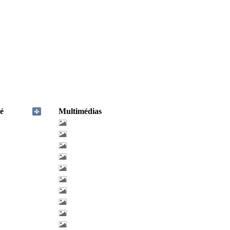
é
Multimédias