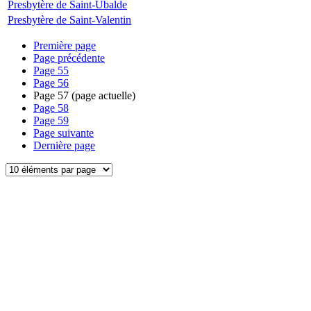
Presbytère de Saint-Ubalde
Presbytère de Saint-Valentin
Première page
Page précédente
Page
55
Page
56
Page
57
(page actuelle)
Page
58
Page
59
Page suivante
Dernière page