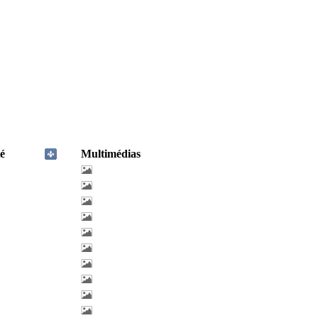
é
Multimédias