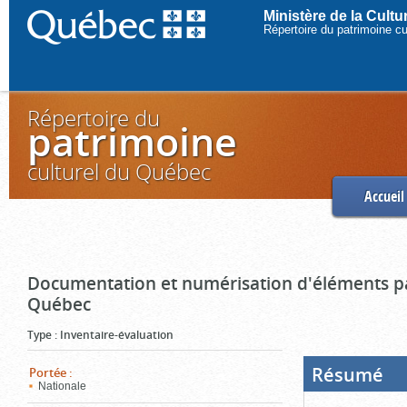
Ministère de la Cult
Répertoire du patrimoine c
Répertoire du
patrimoine
culturel du Québec
Accueil
Documentation et numérisation d'éléments pa
Québec
Type
:
Inventaire-évaluation
Résumé
(Boi
Portée
:
ouve
Nationale
cliq