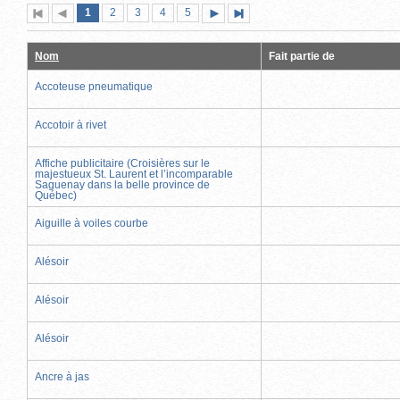
Page
(page
Page
Page
Page
Page
1
Première
2
Page
3
4
5
Page
Dernière
actuelle)
page
précédente
suivante
page
Nom
Fait partie de
Accoteuse pneumatique
Accotoir à rivet
Affiche publicitaire (Croisières sur le
majestueux St. Laurent et l’incomparable
Saguenay dans la belle province de
Québec)
Aiguille à voiles courbe
Alésoir
Alésoir
Alésoir
Ancre à jas