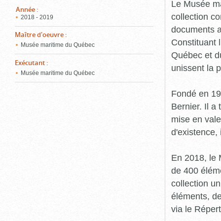
pou
Le Musée ma
ferm
Année
:
collection c
2018 - 2019
documents an
Maître d'oeuvre
:
Constituant 
Musée maritime du Québec
Québec et du
Exécutant
:
unissent la 
Musée maritime du Québec
Fondé en 19
Bernier. Il a
mise en vale
d'existence,
En 2018, le
de 400 éléme
collection u
éléments, de
via le Réper