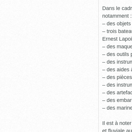
Dans le cadr
notamment :
– des objets
– trois batea
Ernest Lapoi
– des maque
– des outils 
– des instru
– des aides 
– des pièces
– des instru
– des artefa
– des embarc
– des marine
Il est à not
et fluviale 