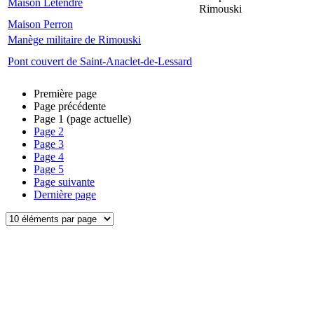
Maison Letendre
Rimouski
Maison Perron
Manège militaire de Rimouski
Pont couvert de Saint-Anaclet-de-Lessard
Première page
Page précédente
Page
1
(page actuelle)
Page
2
Page
3
Page
4
Page
5
Page suivante
Dernière page