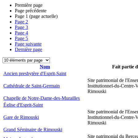
Première page
Page précédente
Page
1
(page actuelle)
Page
2
Page
3
Page
4
Page
5
Page suivante
Dernière page
Nom
Fait partie 
Ancien presbytère d'Esprit-Saint
Site patrimonial de l'Ens
Cathédrale de Saint-Germain
Institutionnel-du-Centre-V
Rimouski
Chapelle de Notre-Dame-des-Murailles
Église d'Esprit-Saint
Site patrimonial de l'Ens
Gare de Rimouski
Institutionnel-du-Centre-V
Rimouski
Grand Séminaire de Rimouski
Site patrimonial du Berce