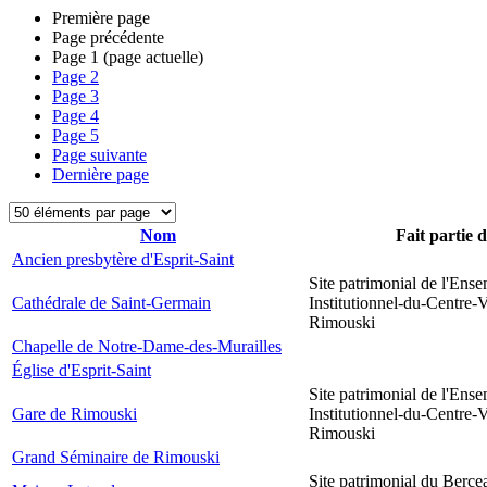
Première page
Page précédente
Page
1
(page actuelle)
Page
2
Page
3
Page
4
Page
5
Page suivante
Dernière page
Nom
Fait partie 
Ancien presbytère d'Esprit-Saint
Site patrimonial de l'Ens
Cathédrale de Saint-Germain
Institutionnel-du-Centre-V
Rimouski
Chapelle de Notre-Dame-des-Murailles
Église d'Esprit-Saint
Site patrimonial de l'Ens
Gare de Rimouski
Institutionnel-du-Centre-V
Rimouski
Grand Séminaire de Rimouski
Site patrimonial du Berce