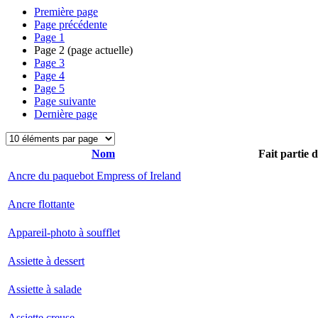
Première page
Page précédente
Page
1
Page
2
(page actuelle)
Page
3
Page
4
Page
5
Page suivante
Dernière page
Nom
Fait partie 
Ancre du paquebot Empress of Ireland
Ancre flottante
Appareil-photo à soufflet
Assiette à dessert
Assiette à salade
Assiette creuse