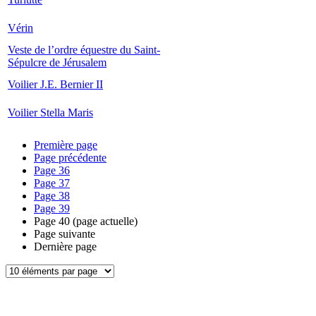
Vérin
Veste de l’ordre équestre du Saint-
Sépulcre de Jérusalem
Voilier J.E. Bernier II
Voilier Stella Maris
Première page
Page précédente
Page
36
Page
37
Page
38
Page
39
Page
40
(page actuelle)
Page suivante
Dernière page