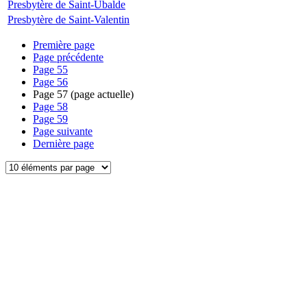
Presbytère de Saint-Ubalde
Presbytère de Saint-Valentin
Première page
Page précédente
Page
55
Page
56
Page
57
(page actuelle)
Page
58
Page
59
Page suivante
Dernière page