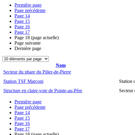
Première page
Page précédente
Page
14
Page
15
Page
16
Page
17
Page
18
(page actuelle)
Page suivante
Dernière page
Nom
Secteur du phare du Pilier-de-Pierre
Station TSF Marconi
Station
Structure en claire-voie de Pointe-au-Père
Secteur 
Première page
Page précédente
Page
14
Page
15
Page
16
Page
17
Page
18
(page actuelle)