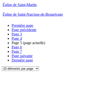
Église de Saint-Martin
Église de Saint-Narcisse-de-Beaurivage
Première page
Page précédente
Page
3
Page
4
Page
5
(page actuelle)
Page
6
Page
7
Page suivante
Dernière page