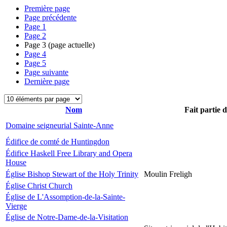
Première page
Page précédente
Page
1
Page
2
Page
3
(page actuelle)
Page
4
Page
5
Page suivante
Dernière page
Nom
Fait partie 
Domaine seigneurial Sainte-Anne
Édifice de comté de Huntingdon
Édifice Haskell Free Library and Opera
House
Église Bishop Stewart of the Holy Trinity
Moulin Freligh
Église Christ Church
Église de L'Assomption-de-la-Sainte-
Vierge
Église de Notre-Dame-de-la-Visitation