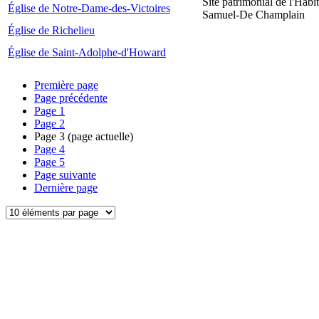
Site patrimonial de l'Habit
Église de Notre-Dame-des-Victoires
Samuel-De Champlain
Église de Richelieu
Église de Saint-Adolphe-d'Howard
Première page
Page précédente
Page
1
Page
2
Page
3
(page actuelle)
Page
4
Page
5
Page suivante
Dernière page