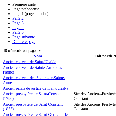
Première page
Page précédente
Page
1
(page actuelle)
Page
2
Page
3
Page
4
Page
5
Page suivante
Dernière page
Nom
Fait partie 
Ancien couvent de Saint-Ubalde
Ancien couvent de Sainte-Anne-des-
Plaines
Ancien couvent des Soeurs-de-Sainte-
Anne
Ancien palais de justice de Kamouraska
Ancien presbytère de Saint-Constant
Site des Anciens-Presbytè
(1790)
Constant
Ancien presbytère de Saint-Constant
Site des Anciens-Presbytè
(1833)
Constant
Ancien presbytère de Saint-Germain-de-