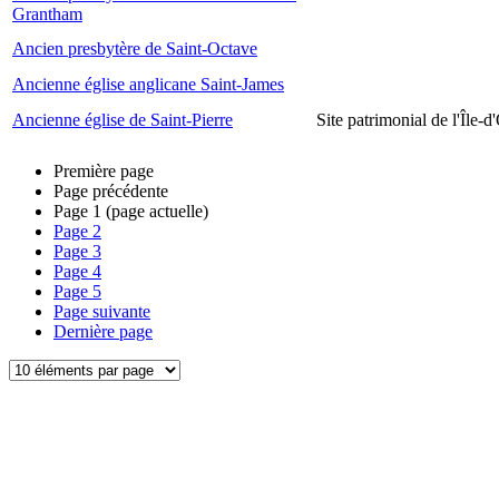
Grantham
Ancien presbytère de Saint-Octave
Ancienne église anglicane Saint-James
Ancienne église de Saint-Pierre
Site patrimonial de l'Île-d
Première page
Page précédente
Page
1
(page actuelle)
Page
2
Page
3
Page
4
Page
5
Page suivante
Dernière page