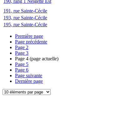
190, rang 1 Neigette Est
191, rue Sainte-Cécile
193, rue Sainte-Cécile
195, rue Sainte-Cécile
Première page
Page précédente
Page
2
Page
3
Page
4
(page actuelle)
Page
5
Page
6
Page suivante
Dernière page