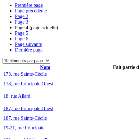
Première page
Page précédente
Page
2
Page
3
Page
4
(page actuelle)
Page
5
Page
6
Page suivante
Dernière page
Nom
Fait partie 
173, rue Sainte-Cécile
178, rue Principale Ouest
18, rue Allard
187, rue Principale Ouest
187, rue Sainte-Cécile
19-21, rue Principale