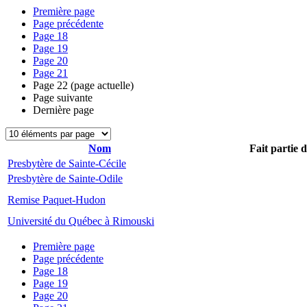
Première page
Page précédente
Page
18
Page
19
Page
20
Page
21
Page
22
(page actuelle)
Page suivante
Dernière page
Nom
Fait partie 
Presbytère de Sainte-Cécile
Presbytère de Sainte-Odile
Remise Paquet-Hudon
Université du Québec à Rimouski
Première page
Page précédente
Page
18
Page
19
Page
20