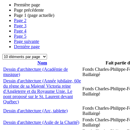
Première page
Page précédente
Page
1
(page actuelle)
Page
2
Page
3
Page
4
Page
5
Page suivante
Dernière page
Nom
Fait partie 
Dessin d'architecture (Académie de
Fonds Charles-Philippe-F
musique)
Baillairgé
Dessin d'architecture (Année jubilaire, 60e
du règne de sa Majesté Victoria reine
Fonds Charles-Philippe-F
d'Angleterre et du Royaume Unie. Le
Baillairgé
pont proposé sur le St. Laurent devant
Québec)
Fonds Charles-Philippe-F
Dessin d'architecture (Arc, tablette)
Baillairgé
Fonds Charles-Philippe-F
Dessin d'architecture (Asile de la Charité)
Baillairgé