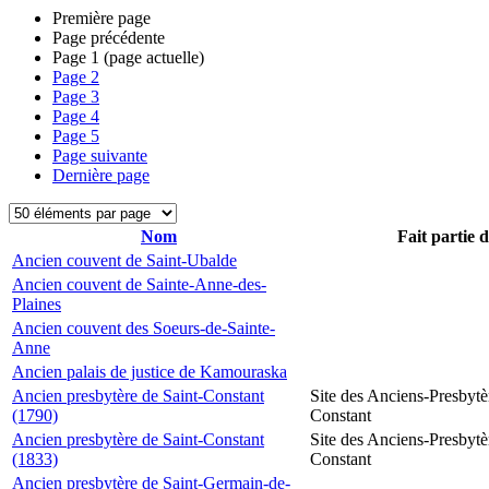
Première page
Page précédente
Page
1
(page actuelle)
Page
2
Page
3
Page
4
Page
5
Page suivante
Dernière page
Nom
Fait partie 
Ancien couvent de Saint-Ubalde
Ancien couvent de Sainte-Anne-des-
Plaines
Ancien couvent des Soeurs-de-Sainte-
Anne
Ancien palais de justice de Kamouraska
Ancien presbytère de Saint-Constant
Site des Anciens-Presbytè
(1790)
Constant
Ancien presbytère de Saint-Constant
Site des Anciens-Presbytè
(1833)
Constant
Ancien presbytère de Saint-Germain-de-