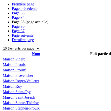
Première page
Page précédente
Page
33
Page
34
Page
35
(page actuelle)
Page
36
Page
37
Page suivante
Dernière page
Nom
Fait partie 
Maison Pinard
Maison Proulx
Maison Proulx
Maison Provencher
Maison Roger-Veilleux
Maison Roy
Maison Saint-Cyr
Maison Saint-Joseph
Maison Sainte-Thérèse
Maison Stephen-Proulx