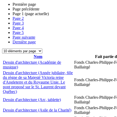
Première page
Page précédente
Page
1
(page actuelle)
Page
2
Page
3
Page
4
Page
5
Page suivante
Dernière page
Nom
Fait partie 
Dessin d'architecture (Académie de
Fonds Charles-Philippe-F
musique)
Baillairgé
Dessin d'architecture (Année jubilaire, 60e
du règne de sa Majesté Victoria reine
Fonds Charles-Philippe-F
d'Angleterre et du Royaume Unie. Le
Baillairgé
pont proposé sur le St. Laurent devant
Québec)
Fonds Charles-Philippe-F
Dessin d'architecture (Arc, tablette)
Baillairgé
Fonds Charles-Philippe-F
Dessin d'architecture (Asile de la Charité)
Baillairgé