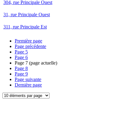
304, rue Principale Ouest
31, rue Principale Ouest
311, rue Principale Est
Première page
Page précédente
Page
5
Page
6
Page
7
(page actuelle)
Page
8
Page
9
Page suivante
Dernière page