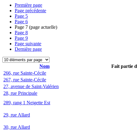
Première page
Page précédente
Page
5
Page
6
Page
7
(page actuelle)
Page
8
Page
9
Page suivante
Dernière page
Nom
Fait partie 
266, rue Sainte-Cécile
267, rue Sainte-Cécile
27, avenue de Saint-Valérien
28, rue Principale
289, rang 1 Neigette Est
29, rue Allard
30, rue Allard