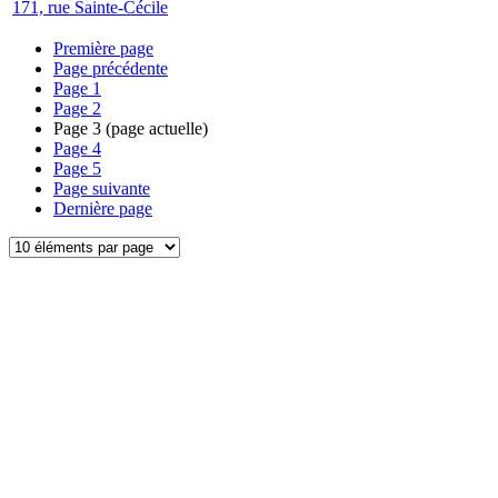
171, rue Sainte-Cécile
Première page
Page précédente
Page
1
Page
2
Page
3
(page actuelle)
Page
4
Page
5
Page suivante
Dernière page