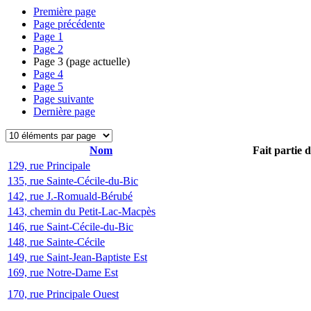
Première page
Page précédente
Page
1
Page
2
Page
3
(page actuelle)
Page
4
Page
5
Page suivante
Dernière page
Nom
Fait partie 
129, rue Principale
135, rue Sainte-Cécile-du-Bic
142, rue J.-Romuald-Bérubé
143, chemin du Petit-Lac-Macpès
146, rue Saint-Cécile-du-Bic
148, rue Sainte-Cécile
149, rue Saint-Jean-Baptiste Est
169, rue Notre-Dame Est
170, rue Principale Ouest