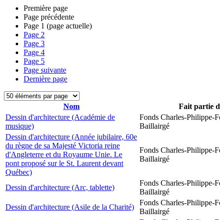
Première page
Page précédente
Page
1
(page actuelle)
Page
2
Page
3
Page
4
Page
5
Page suivante
Dernière page
Nom
Fait partie 
Dessin d'architecture (Académie de
Fonds Charles-Philippe-F
musique)
Baillairgé
Dessin d'architecture (Année jubilaire, 60e
du règne de sa Majesté Victoria reine
Fonds Charles-Philippe-F
d'Angleterre et du Royaume Unie. Le
Baillairgé
pont proposé sur le St. Laurent devant
Québec)
Fonds Charles-Philippe-F
Dessin d'architecture (Arc, tablette)
Baillairgé
Fonds Charles-Philippe-F
Dessin d'architecture (Asile de la Charité)
Baillairgé