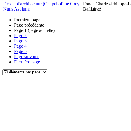
Dessin d'architecture (Chapel of the Grey
Fonds Charles-Philippe-F
Nuns Asylum)
Baillairgé
Première page
Page précédente
Page
1
(page actuelle)
Page
2
Page
3
Page
4
Page
5
Page suivante
Dernière page