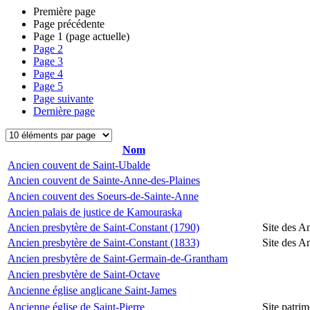
Première page
Page précédente
Page
1
(page actuelle)
Page
2
Page
3
Page
4
Page
5
Page suivante
Dernière page
Nom
Ancien couvent de Saint-Ubalde
Ancien couvent de Sainte-Anne-des-Plaines
Ancien couvent des Soeurs-de-Sainte-Anne
Ancien palais de justice de Kamouraska
Ancien presbytère de Saint-Constant (1790)
Site des A
Ancien presbytère de Saint-Constant (1833)
Site des A
Ancien presbytère de Saint-Germain-de-Grantham
Ancien presbytère de Saint-Octave
Ancienne église anglicane Saint-James
Ancienne église de Saint-Pierre
Site patrim