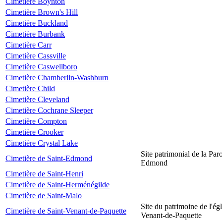
Cimetière Boynton
Cimetière Brown's Hill
Cimetière Buckland
Cimetière Burbank
Cimetière Carr
Cimetière Cassville
Cimetière Caswellboro
Cimetière Chamberlin-Washburn
Cimetière Child
Cimetière Cleveland
Cimetière Cochrane Sleeper
Cimetière Compton
Cimetière Crooker
Cimetière Crystal Lake
Site patrimonial de la Par
Cimetière de Saint-Edmond
Edmond
Cimetière de Saint-Henri
Cimetière de Saint-Herménégilde
Cimetière de Saint-Malo
Site du patrimoine de l'égl
Cimetière de Saint-Venant-de-Paquette
Venant-de-Paquette