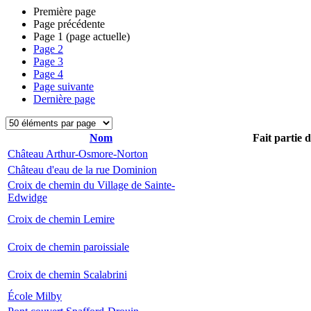
Première page
Page précédente
Page
1
(page actuelle)
Page
2
Page
3
Page
4
Page suivante
Dernière page
Nom
Fait partie 
Château Arthur-Osmore-Norton
Château d'eau de la rue Dominion
Croix de chemin du Village de Sainte-
Edwidge
Croix de chemin Lemire
Croix de chemin paroissiale
Croix de chemin Scalabrini
École Milby