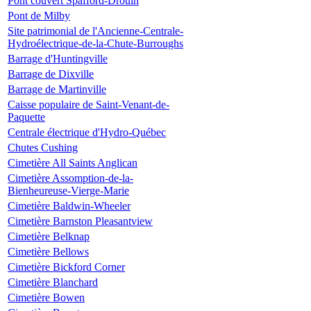
Pont couvert Spafford-Drouin
Pont de Milby
Site patrimonial de l'Ancienne-Centrale-
Hydroélectrique-de-la-Chute-Burroughs
Barrage d'Huntingville
Barrage de Dixville
Barrage de Martinville
Caisse populaire de Saint-Venant-de-
Paquette
Centrale électrique d'Hydro-Québec
Chutes Cushing
Cimetière All Saints Anglican
Cimetière Assomption-de-la-
Bienheureuse-Vierge-Marie
Cimetière Baldwin-Wheeler
Cimetière Barnston Pleasantview
Cimetière Belknap
Cimetière Bellows
Cimetière Bickford Corner
Cimetière Blanchard
Cimetière Bowen