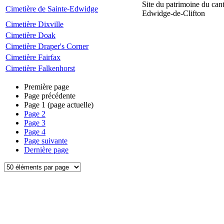
Site du patrimoine du can
Cimetière de Sainte-Edwidge
Edwidge-de-Clifton
Cimetière Dixville
Cimetière Doak
Cimetière Draper's Corner
Cimetière Fairfax
Cimetière Falkenhorst
Première page
Page précédente
Page
1
(page actuelle)
Page
2
Page
3
Page
4
Page suivante
Dernière page