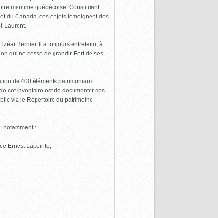
toire maritime québécoise. Constituant
c et du Canada, ces objets témoignent des
nt-Laurent.
ar Bernier. Il a toujours entretenu, à
ion qui ne cesse de grandir. Fort de ses
ation de 400 éléments patrimoniaux
if de cet inventaire est de documenter ces
blic via le Répertoire du patrimoine
t, notamment :
lace Ernest Lapointe;