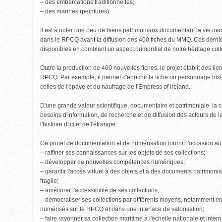
– des embarcations traditionnelles;
– des marines (peintures).
Il est à noter que peu de biens patrimoniaux documentant la vie mari
dans le RPCQ avant la diffusion des 400 fiches du MMQ. Ces derniè
disponibles en comblant un aspect primordial de notre héritage cult
Outre la production de 400 nouvelles fiches, le projet établit des li
RPCQ. Par exemple, il permet d'enrichir la fiche du personnage his
celles de l'épave et du naufrage de l'Empress of Ireland.
D'une grande valeur scientifique, documentaire et patrimoniale, l
besoins d'information, de recherche et de diffusion des acteurs de 
l'histoire d'ici et de l'étranger.
Ce projet de documentation et de numérisation fournit l'occasion a
– raffiner ses connaissances sur les objets de ses collections;
– développer de nouvelles compétences numériques;
– garantir l'accès virtuel à des objets et à des documents patrimoniau
fragile;
– améliorer l'accessibilité de ses collections;
– démocratiser ses collections par différents moyens, notamment en
numérisés sur le RPCQ et dans une interface de valorisation;
– faire rayonner sa collection maritime à l'échelle nationale et intern