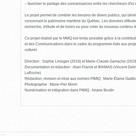
– favoriser le partage des connaissances entre les chercheurs d'ici et
Le projet permet de combler les besoins de divers publics, qui bénéf
concernant le patrimoine maritime du Québec. Les données diffusées
recherche, d'étude et de loisirs ou pour créer du nouveau contenu 
Ce projet réalisé par le MMQ est rendu possible grâce à la contribut
et des Communications dans le cadre du programme Aide aux projet
culturel.
Direction : Sophie Limoges (2018) et Marie-Claude Gamache (201
Documentation et rédaction : Alain Franck et IRHMAS (Vincent Delm
LaRoche)
Rédaction, révision et mise aux normes PIMIQ : Marie-Élaine Gadbo
Photographie : Marie-Pier Morin
Numérisation et intégration dans PIMIQ : Ariane Boutin