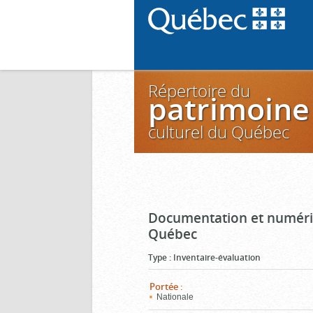
Répertoire du
patrimoine
culturel du Québec
Documentation et numéris
Québec
Type
:
Inventaire-évaluation
Portée
:
Nationale