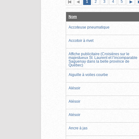
Page
(page
Page
Page
Page
Page
1
Première
2
Page
3
4
5
actuelle)
page
précédente
suiva
Nom
Accoteuse pneumatique
Accotoir à rivet
Affiche publicitaire (Croisières sur le
majestueux St. Laurent et l’incomparable
Saguenay dans la belle province de
Québec)
Aiguille à voiles courbe
Alésoir
Alésoir
Alésoir
Ancre à jas