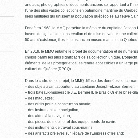
pour
fermer)
artefacts, photographies et documents anciens se rapportant à l'his
l'une des plus vastes collections en patrimoine maritime du Québe
liens multiples qui unissent la population québécoise au fleuve Sai
Fondé en 1968, le MMQ perpétue la mémoire du capitaine Joseph-Elzé
travers des gestes de conservation et de mise en valeur, une collect
50 ans d'existence, il est le plus ancien musée maritime au Québec.
En 2018, le MMQ entame le projet de documentation et de numéris
choisis parmi les plus significatifs de sa collection unique. L'object
éléments, de les protéger et de les rendre accessibles à un large pu
culturel du Québec (RPCQ).
Dans le cadre de ce projet, le MMQ diffuse des données concernan
– des objets ayant appartenu au capitaine Joseph-Elzéar Bernier;
– trois bateaux-musées : le J.E. Bernier II, le Bras d'Or et le brise-g
– des maquettes;
– des outils pour la construction navale;
– des instruments de navigation;
– des aides à la navigation;
– des pièces de mobilier et des équipements de navire;
– des instruments de travail sous-marins;
– des artefacts prélevés sur l'épave de l'Empress of Ireland;