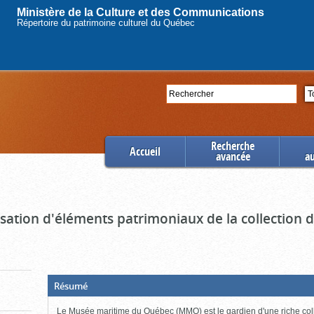
Ministère de la Culture et des Communications
Répertoire du patrimoine culturel du Québec
Rechercher
Se
Recherche
Accueil
avancée
a
ation d'éléments patrimoniaux de la collection
(Boite
Résumé
ouverte,
cliquer
Le Musée maritime du Québec (MMQ) est le gardien d'une riche col