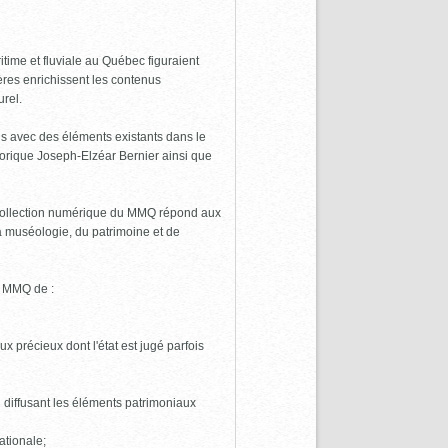
time et fluviale au Québec figuraient
res enrichissent les contenus
urel.
ens avec des éléments existants dans le
torique Joseph-Elzéar Bernier ainsi que
a collection numérique du MMQ répond aux
la muséologie, du patrimoine et de
u MMQ de :
x précieux dont l'état est jugé parfois
 diffusant les éléments patrimoniaux
ationale;