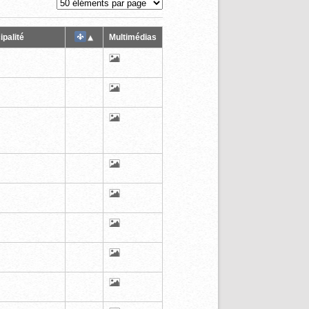
ipalité
Multimédias