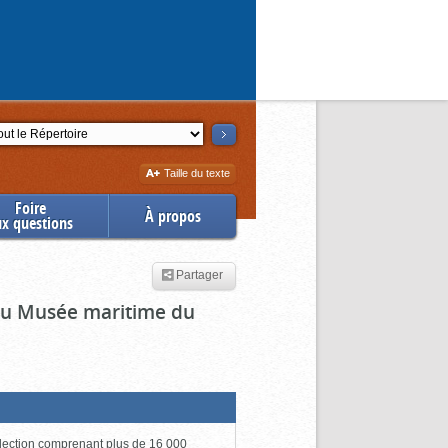
ction
Augmenter
Taille du texte
la
Foire
À propos
ux questions
Partager
 du Musée maritime du
lection comprenant plus de 16 000