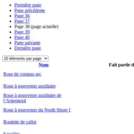
Première page
Page précédente
Page
36
Page
37
Page
38
(page actuelle)
Page
39
Page
40
Page suivante
Dernière page
Nom
Fait partie 
Rose de compas sec
Roue à gouverner auxiliaire
Roue à gouverner auxiliaire de
l’Argenteuil
Roue à gouverner du North Shore I
Roulette de calfat
Saucière