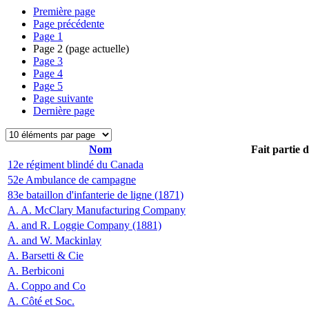
Première page
Page précédente
Page
1
Page
2
(page actuelle)
Page
3
Page
4
Page
5
Page suivante
Dernière page
Nom
Fait partie 
12e régiment blindé du Canada
52e Ambulance de campagne
83e bataillon d'infanterie de ligne (1871)
A. A. McClary Manufacturing Company
A. and R. Loggie Company (1881)
A. and W. Mackinlay
A. Barsetti & Cie
A. Berbiconi
A. Coppo and Co
A. Côté et Soc.