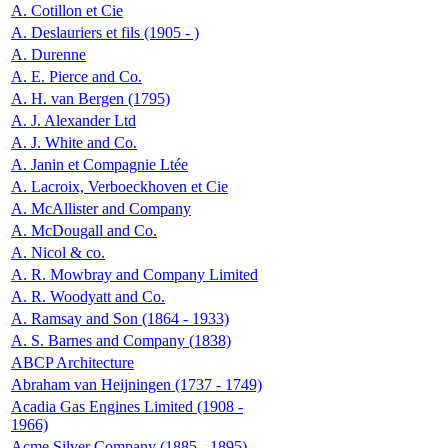
A. Cotillon et Cie
A. Deslauriers et fils (1905 - )
A. Durenne
A. E. Pierce and Co.
A. H. van Bergen (1795)
A. J. Alexander Ltd
A. J. White and Co.
A. Janin et Compagnie Ltée
A. Lacroix, Verboeckhoven et Cie
A. McAllister and Company
A. McDougall and Co.
A. Nicol & co.
A. R. Mowbray and Company Limited
A. R. Woodyatt and Co.
A. Ramsay and Son (1864 - 1933)
A. S. Barnes and Company (1838)
ABCP Architecture
Abraham van Heijningen (1737 - 1749)
Acadia Gas Engines Limited (1908 -
1966)
Acme Silver Company (1885 - 1895)