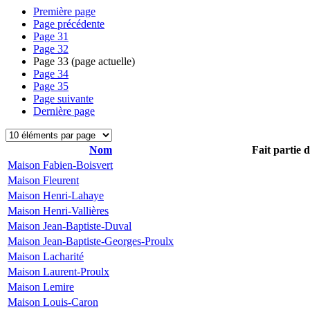
Première page
Page précédente
Page
31
Page
32
Page
33
(page actuelle)
Page
34
Page
35
Page suivante
Dernière page
Nom
Fait partie 
Maison Fabien-Boisvert
Maison Fleurent
Maison Henri-Lahaye
Maison Henri-Vallières
Maison Jean-Baptiste-Duval
Maison Jean-Baptiste-Georges-Proulx
Maison Lacharité
Maison Laurent-Proulx
Maison Lemire
Maison Louis-Caron