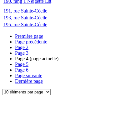
190, rang 1 Neigette Est
191, rue Sainte-Cécile
193, rue Sainte-Cécile
195, rue Sainte-Cécile
Première page
Page précédente
Page
2
Page
3
Page
4
(page actuelle)
Page
5
Page
6
Page suivante
Dernière page