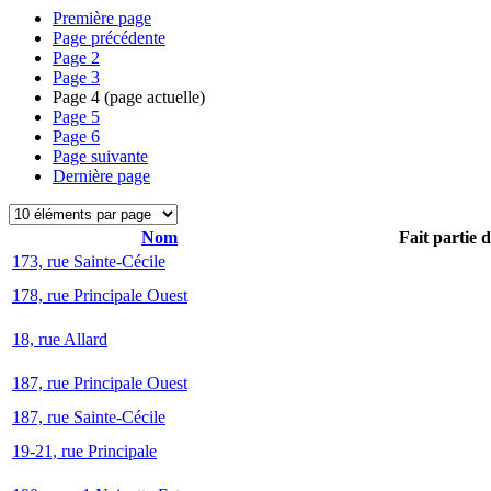
Première page
Page précédente
Page
2
Page
3
Page
4
(page actuelle)
Page
5
Page
6
Page suivante
Dernière page
Nom
Fait partie 
173, rue Sainte-Cécile
178, rue Principale Ouest
18, rue Allard
187, rue Principale Ouest
187, rue Sainte-Cécile
19-21, rue Principale