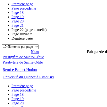
Première page
Page précédente
Page
18
Page
19
Page
20
Page
21
Page
22
(page actuelle)
Page suivante
Dernière page
Nom
Fait partie 
Presbytère de Sainte-Cécile
Presbytère de Sainte-Odile
Remise Paquet-Hudon
Université du Québec à Rimouski
Première page
Page précédente
Page
18
Page
19
Page
20