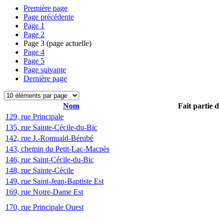
Première page
Page précédente
Page
1
Page
2
Page
3
(page actuelle)
Page
4
Page
5
Page suivante
Dernière page
Nom
Fait partie 
129, rue Principale
135, rue Sainte-Cécile-du-Bic
142, rue J.-Romuald-Bérubé
143, chemin du Petit-Lac-Macpès
146, rue Saint-Cécile-du-Bic
148, rue Sainte-Cécile
149, rue Saint-Jean-Baptiste Est
169, rue Notre-Dame Est
170, rue Principale Ouest