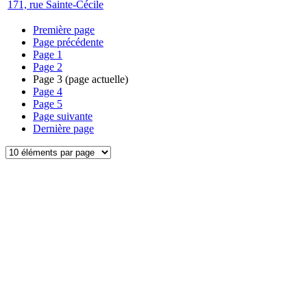
171, rue Sainte-Cécile
Première page
Page précédente
Page
1
Page
2
Page
3
(page actuelle)
Page
4
Page
5
Page suivante
Dernière page