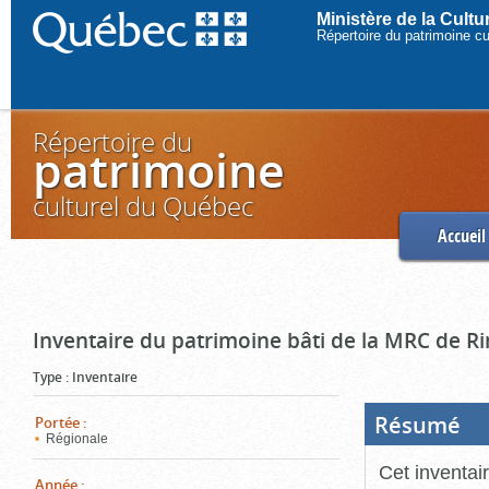
Ministère de la Cult
Répertoire du patrimoine c
Répertoire du
patrimoine
culturel du Québec
Accueil
Inventaire du patrimoine bâti de la MRC de R
Type
:
Inventaire
Résumé
(Boi
Portée
:
ouve
Régionale
cliq
pou
Cet inventai
ferm
Année
: