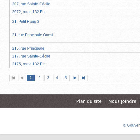
207, rue Sainte-Cécile
2072, route 132 Est
21, Petit Rang 3
21, rue Principale Ouest
215, rue Principale
217, rue Sainte-Cécile
2175, route 132 Est
Page
(page
Page
Page
Page
Page
1
Première
2
Page
3
4
5
Page
Dernière
actuelle)
page
précédente
suivante
page
Plan du site
Nous joindre
© Gouver