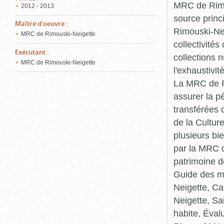
MRC de Rimou
2012 - 2013
source princ
Maître d'oeuvre
:
Rimouski-Nei
MRC de Rimouski-Neigette
collectivité
Exécutant
:
collections 
MRC de Rimouski-Neigette
l'exhaustivit
La MRC de Ri
assurer la p
transférées 
de la Cultur
plusieurs bi
par la MRC d
patrimoine d
Guide des ma
Neigette, C
Neigette, Sa
habite, Éval