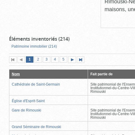
Rimouski-Nei
maisons, une
Éléments inventoriés (214)
Patrimoine immobilier (214)
Page
(page
Page
Page
Page
Page
1
Première
2
Page
3
4
5
Page
Dernière
actuelle)
page
précédente
suivante
page
Nom
Fait partie de
Cathédrale de Saint-Germain
Site patrimonial de l'Ensem
Institutionnel-du-Centre-Vil
Rimouski
Église d'Esprit-Saint
Gare de Rimouski
Site patrimonial de l'Ensem
Institutionnel-du-Centre-Vil
Rimouski
Grand Séminaire de Rimouski