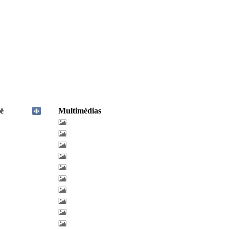
é
Multimédias