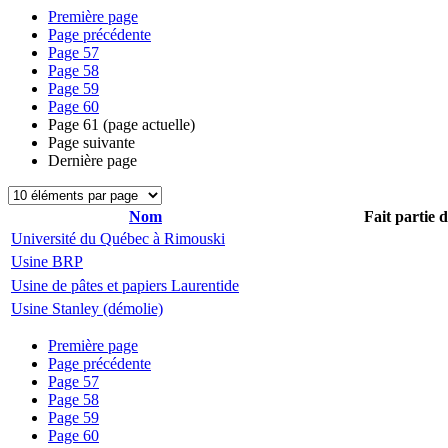
Première page
Page précédente
Page
57
Page
58
Page
59
Page
60
Page
61
(page actuelle)
Page suivante
Dernière page
Nom
Fait partie 
Université du Québec à Rimouski
Usine BRP
Usine de pâtes et papiers Laurentide
Usine Stanley (démolie)
Première page
Page précédente
Page
57
Page
58
Page
59
Page
60