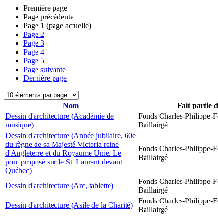
Première page
Page précédente
Page
1
(page actuelle)
Page
2
Page
3
Page
4
Page
5
Page suivante
Dernière page
Nom
Fait partie 
Dessin d'architecture (Académie de
Fonds Charles-Philippe-F
musique)
Baillairgé
Dessin d'architecture (Année jubilaire, 60e
du règne de sa Majesté Victoria reine
Fonds Charles-Philippe-F
d'Angleterre et du Royaume Unie. Le
Baillairgé
pont proposé sur le St. Laurent devant
Québec)
Fonds Charles-Philippe-F
Dessin d'architecture (Arc, tablette)
Baillairgé
Fonds Charles-Philippe-F
Dessin d'architecture (Asile de la Charité)
Baillairgé