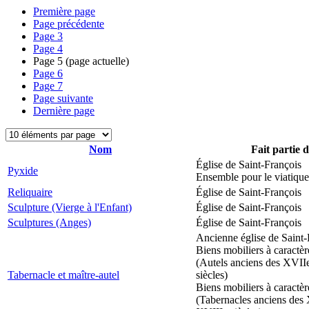
Première page
Page précédente
Page
3
Page
4
Page
5
(page actuelle)
Page
6
Page
7
Page suivante
Dernière page
Nom
Fait partie 
Église de Saint-François
Pyxide
Ensemble pour le viatique
Reliquaire
Église de Saint-François
Sculpture (Vierge à l'Enfant)
Église de Saint-François
Sculptures (Anges)
Église de Saint-François
Ancienne église de Saint-
Biens mobiliers à caractèr
(Autels anciens des XVII
Tabernacle et maître-autel
siècles)
Biens mobiliers à caractèr
(Tabernacles anciens des 