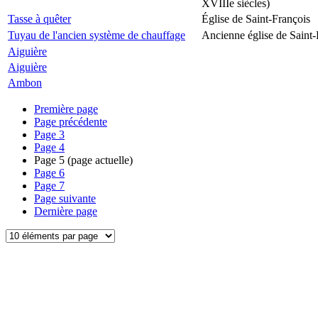
XVIIIe siècles)
Tasse à quêter
Église de Saint-François
Tuyau de l'ancien système de chauffage
Ancienne église de Saint-
Aiguière
Aiguière
Ambon
Première page
Page précédente
Page
3
Page
4
Page
5
(page actuelle)
Page
6
Page
7
Page suivante
Dernière page