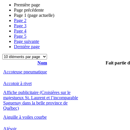
Première page
Page précédente
Page
1
(page actuelle)
Page
2
Page
3
Page
4
Page
5
Page suivante
Dernière page
Nom
Fait partie 
Accoteuse pneumatique
Accotoir à rivet
Affiche publicitaire (Croisières sur le
majestueux St. Laurent et l’incomparable
Saguenay dans la belle province de
Québec)
Aiguille à voiles courbe
Alésoir