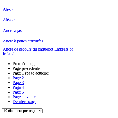
Alésoir
Alésoir
Ancre à jas
Ancre à pattes articulées
Ancre de secours du paquebot Empress of
Ireland
Première page
Page précédente
Page
1
(page actuelle)
Page
2
Page
3
Page
4
Page
5
Page suivante
Dernière page