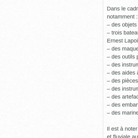
Dans le cadr
notamment :
– des objets
– trois batea
Ernest Lapoi
– des maque
– des outils 
– des instru
– des aides 
– des pièces
– des instru
– des artefa
– des embarc
– des marine
Il est à not
et fluviale 