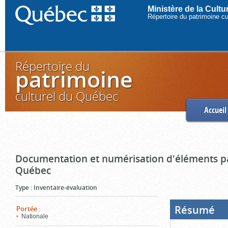
Ministère de la Cult
Répertoire du patrimoine c
Répertoire du
patrimoine
culturel du Québec
Accueil
Documentation et numérisation d'éléments pa
Québec
Type
:
Inventaire-évaluation
Résumé
(Boi
Portée
:
ouve
Nationale
cliq