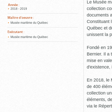
pou
Le Musée ma
ferm
Année
:
collection c
2018 - 2019
documents an
Maître d'oeuvre
:
Constituant 
Musée maritime du Québec
Québec et du
Exécutant
:
unissent la 
Musée maritime du Québec
Fondé en 19
Bernier. Il a
mise en vale
d'existence,
En 2018, le
de 400 éléme
collection u
éléments, de
via le Réper