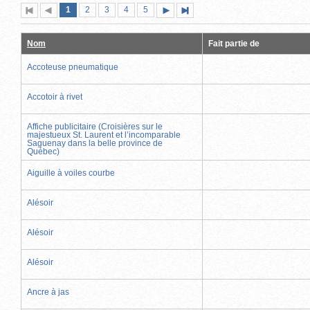
Page
(page
Page
Page
Page
Page
1
Première
2
Page
3
4
5
Page
Dernière
actuelle)
page
précédente
suivante
page
Nom
Fait partie de
Accoteuse pneumatique
Accotoir à rivet
Affiche publicitaire (Croisières sur le
majestueux St. Laurent et l’incomparable
Saguenay dans la belle province de
Québec)
Aiguille à voiles courbe
Alésoir
Alésoir
Alésoir
Ancre à jas